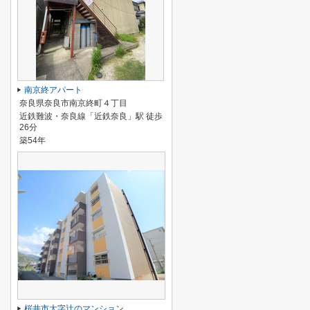
南京終アパート
奈良県奈良市南京終町４丁目
近鉄難波・奈良線「近鉄奈良」駅 徒歩
26分
築54年
桜井市大字辻のマンション