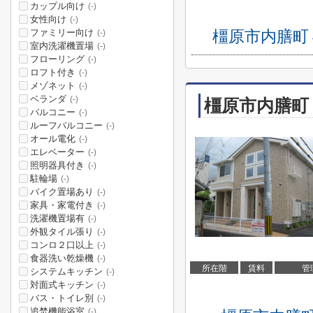
カップル向け
(-)
女性向け
(-)
ファミリー向け
橿原市内膳町
(-)
室内洗濯機置場
(-)
フローリング
(-)
ロフト付き
(-)
メゾネット
(-)
ベランダ
(-)
橿原市内膳町
バルコニー
(-)
ルーフバルコニー
(-)
オール電化
(-)
エレベーター
(-)
照明器具付き
(-)
駐輪場
(-)
バイク置場あり
(-)
家具・家電付き
(-)
洗濯機置場有
(-)
外観タイル張り
(-)
コンロ２口以上
(-)
食器洗い乾燥機
(-)
所在階
賃料
管
システムキッチン
(-)
対面式キッチン
(-)
バス・トイレ別
(-)
追焚機能浴室
(-)