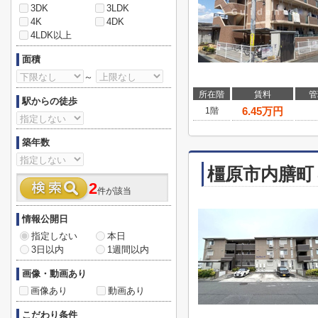
3DK
3LDK
4K
4DK
4LDK以上
面積
～
所在階
賃料
管
駅からの徒歩
6.45
万円
1階
築年数
橿原市内膳町
2
件が該当
情報公開日
指定しない
本日
3日以内
1週間以内
画像・動画あり
画像あり
動画あり
こだわり条件