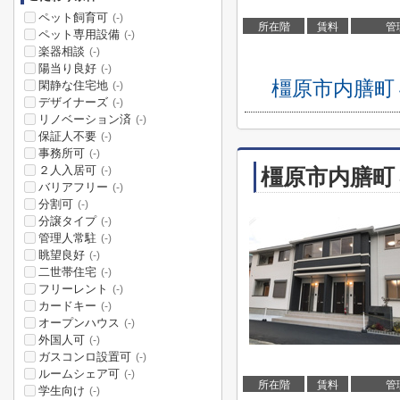
ペット飼育可
(-)
所在階
賃料
管
ペット専用設備
(-)
楽器相談
(-)
陽当り良好
(-)
橿原市内膳町
閑静な住宅地
(-)
デザイナーズ
(-)
リノベーション済
(-)
保証人不要
(-)
事務所可
(-)
２人入居可
橿原市内膳町
(-)
バリアフリー
(-)
分割可
(-)
分譲タイプ
(-)
管理人常駐
(-)
眺望良好
(-)
二世帯住宅
(-)
フリーレント
(-)
カードキー
(-)
オープンハウス
(-)
外国人可
(-)
ガスコンロ設置可
(-)
ルームシェア可
(-)
所在階
賃料
管
学生向け
(-)