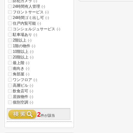
防犯カメラ
(-)
24時間有人管理
(-)
フロントサービス
(-)
24時間ゴミ出し可
(-)
住戸内覧可能
(-)
コンシェルジュサービス
(-)
駐車場あり
(-)
2階以上
(-)
1階の物件
(-)
10階以上
(-)
20階以上
(-)
最上階
(-)
南向き
(-)
角部屋
(-)
ワンフロア
(-)
高層ビル
(-)
飲食店可
(-)
居抜物件
(-)
個別空調
(-)
2
件が該当