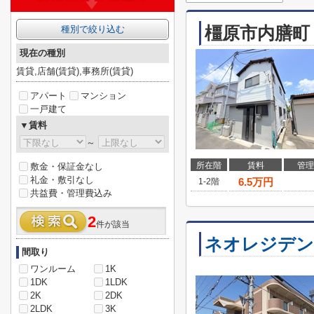
橿原市内膳町
種別で絞り込む
現在の種別
賃貸,店舗(賃貸),事務所(賃貸)
アパート
マンション
一戸建て
▼賃料
～
所在階
賃料
管理
敷金・保証金なし
礼金・敷引なし
6.5
万円
1-2階
共益費・管理費込み
2
件が該当
ネオレジデン
間取り
ワンルーム
1K
1DK
1LDK
2K
2DK
2LDK
3K