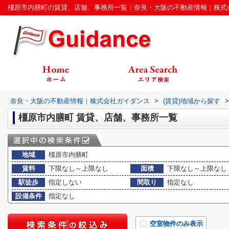
橿原市内膳町の賃貸、店舗、事務所一覧｜奈良・大阪の不動産情報｜株式
奈良・大阪の不動産情報｜株式会社ガイダンス
>
(賃貸)地域から探す
>
橿原市内膳町 賃貸、店舗、事務所一覧
地域
橿原市内膳町
賃料
下限なし～上限なし
面積
下限なし～上限なし
駅徒歩
指定しない
間取り
指定なし
設備条件
指定なし
空室物件のみ表示