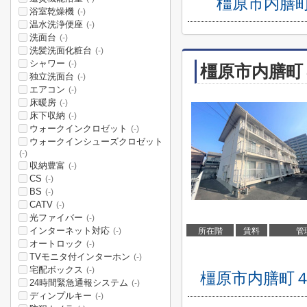
橿原市内膳
浴室乾燥機
(-)
温水洗浄便座
(-)
洗面台
(-)
洗髪洗面化粧台
(-)
シャワー
(-)
橿原市内膳町
独立洗面台
(-)
エアコン
(-)
床暖房
(-)
床下収納
(-)
ウォークインクロゼット
(-)
ウォークインシューズクロゼット
(-)
収納豊富
(-)
CS
(-)
BS
(-)
CATV
(-)
光ファイバー
(-)
インターネット対応
所在階
賃料
管
(-)
オートロック
(-)
TVモニタ付インターホン
(-)
宅配ボックス
(-)
橿原市内膳町
24時間緊急通報システム
(-)
ディンプルキー
(-)