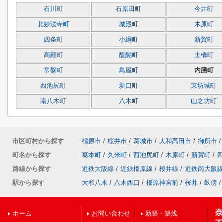
石川町
石原田町
今井町
北妙法寺町
城殿町
木原町
四条町
小綱町
新賀町
高殿町
醍醐町
土橋町
常盤町
鳥屋町
内膳町
西池尻町
新口町
東坊城町
南八木町
八木町
山之坊町
市区町村から探す
橿原市
/
桜井市
/
葛城市
/
大和高田市
/
御所市
/
町名から探す
葛本町
/
久米町
/
西池尻町
/
木原町
/
新賀町
/
路線から探す
近鉄大阪線
/
近鉄橿原線
/
桜井線
/
近鉄南大阪
駅から探す
大和八木
/
八木西口
/
橿原神宮前
/
桜井
/
畝傍
/
ホーム
お問い合わせ
新築・築浅