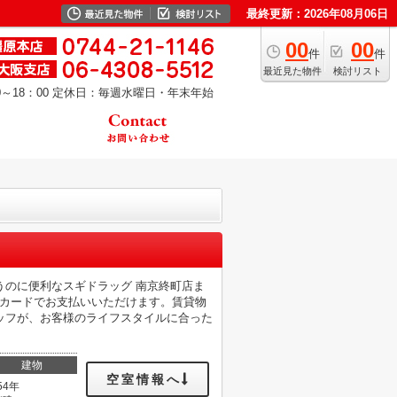
最終更新：2026年08月06日
00
00
件
件
最近見た物件
検討リスト
～18：00
定休日：毎週水曜日・年末年始
うのに便利なスギドラッグ 南京終町店ま
をカードでお支払いいただけます。賃貸物
ッフが、お客様のライフスタイルに合った
建物
空室情報へ
54年