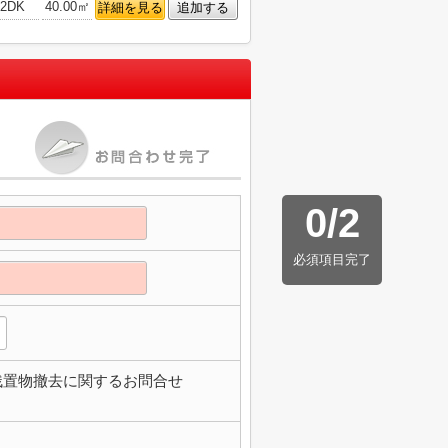
2DK
40.00㎡
詳細を見る
追加する
0
/
2
必須項目完了
残置物撤去に関するお問合せ