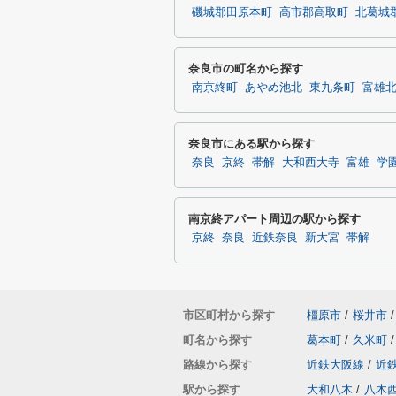
磯城郡田原本町
高市郡高取町
北葛城
奈良市の町名から探す
南京終町
あやめ池北
東九条町
富雄
奈良市にある駅から探す
奈良
京終
帯解
大和西大寺
富雄
学
南京終アパート周辺の駅から探す
京終
奈良
近鉄奈良
新大宮
帯解
市区町村から探す
橿原市
/
桜井市
/
町名から探す
葛本町
/
久米町
/
路線から探す
近鉄大阪線
/
近
駅から探す
大和八木
/
八木