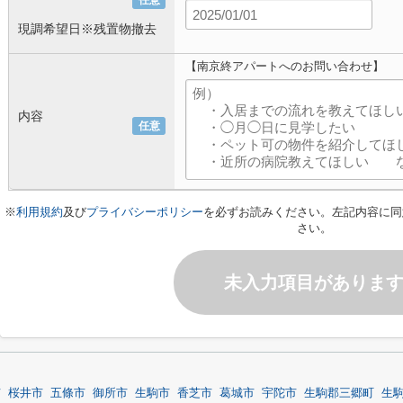
任意
現調希望日※残置物撤去
【南京終アパートへのお問い合わせ】
内容
任意
※
利用規約
及び
プライバシーポリシー
を必ずお読みください。左記内容に同
さい。
未入力項目がありま
市
桜井市
五條市
御所市
生駒市
香芝市
葛城市
宇陀市
生駒郡三郷町
生