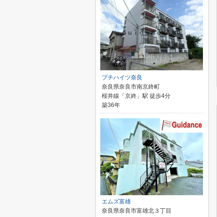
プチハイツ奈良
奈良県奈良市南京終町
桜井線「京終」駅 徒歩4分
築36年
エムズ富雄
奈良県奈良市富雄北３丁目