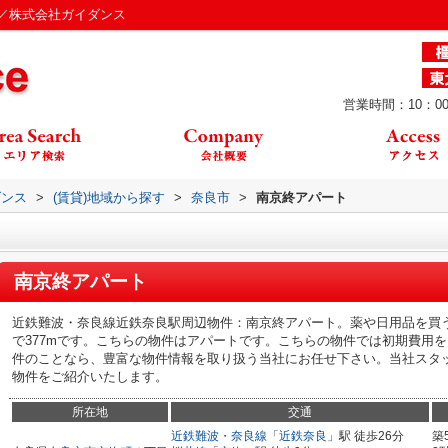
／株式会社ガイダンス
営業時間：10：00
ダンス
>
(賃貸)地域から探す
>
奈良市
>
南京終アパート
南京終アパート
近鉄難波・奈良線近鉄奈良駅周辺物件：南京終アパート。薬や日用品を買
で377mです。こちらの物件はアパートです。こちらの物件では初期費用
件のことなら、豊富な物件情報を取り扱う当社にお任せ下さい。当社スタ
物件をご紹介いたします。
所在地
交通
近鉄難波・奈良線
「
近鉄奈良
」駅 徒歩26分
築