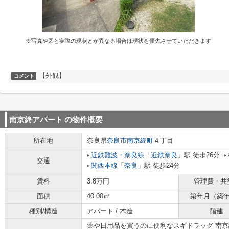
※写真や図と実際の現状とが異なる場合は現状を優先させていただきます
【外観】
コメント
南京終アパート
の物件概要
所在地
奈良県
奈良市
南京終町
４丁目
近鉄難波・奈良線
「
近鉄奈良
」駅 徒歩26分
交通
関西本線
「
奈良
」駅 徒歩24分
賃料
3.8万円
管理費・共
面積
40.00㎡
築年月（築
種別/構造
アパート / 木造
階建
薬や日用品を買うのに便利なスギドラッグ 南京