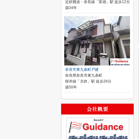
近鉄難波・奈良線「富雄」駅 徒歩12分
築34年
奈良市東九条町戸建
奈良県奈良市東九条町
桜井線「京終」駅 徒歩26分
築50年