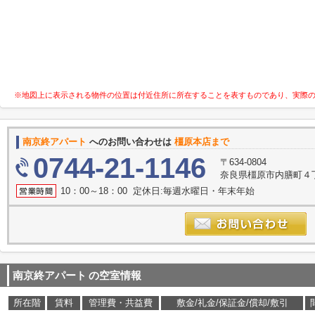
※地図上に表示される物件の位置は付近住所に所在することを表すものであり、実際
南京終アパート
へのお問い合わせは
橿原本店まで
0744-21-1146
〒634-0804
奈良県橿原市内膳町４丁目
10：00～18：00 定休日:毎週水曜日・年末年始
南京終アパート
の空室情報
所在階
賃料
管理費・共益費
敷金/礼金/保証金/償却/敷引