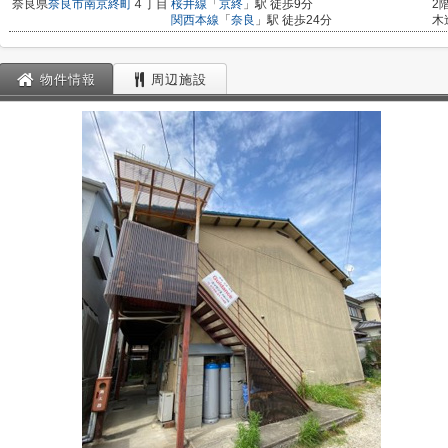
奈良県
奈良市
南京終町
４丁目
桜井線
「
京終
」駅 徒歩9分
2
関西本線
「
奈良
」駅 徒歩24分
木
物件情報
周辺施設