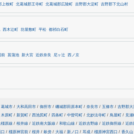
郡上牧町
北葛城郡王寺町
北葛城郡広陵町
吉野郡大淀町
吉野郡下北山村
北
西木辻町
坊屋敷町
平松
都祁白石町
園前
菖蒲池
新大宮
近鉄奈良
尼ヶ辻
西ノ京
葛城市
/
大和高田市
/
御所市
/
磯城郡田原本町
/
奈良市
/
五條市
/
吉野郡大
木原町
/
新賀町
/
西池尻町
/
四条町
/
中曽司町
/
北妙法寺町
/
鳥屋町
/
見瀬
鉄橿原線
/
桜井線
/
近鉄南大阪線
/
和歌山線
/
近鉄吉野線
/
近鉄御所線
/
近鉄
西口
/
橿原神宮前
/
桜井
/
畝傍
/
大福
/
新ノ口
/
耳成
/
橿原神宮西口
/
香久山