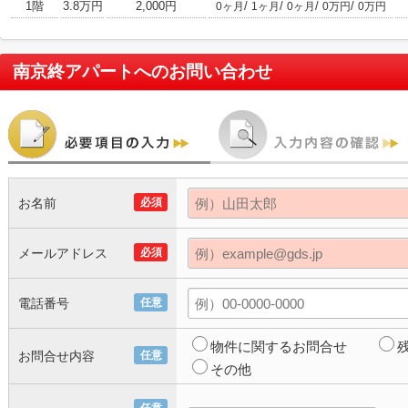
1階
3.8万円
2,000円
/
/
/
/
0ヶ月
1ヶ月
0ヶ月
0万円
0万円
南京終アパート
へのお問い合わせ
お名前
必須
メールアドレス
必須
電話番号
任意
物件に関するお問合せ
お問合せ内容
任意
その他