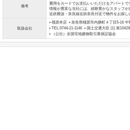
費用をカードでお支払いいただけるアパートで
備考
情報が豊富な当社には、経験豊かなスタッフが
近鉄難波・奈良線近鉄奈良付近で物件をお探し
橿原本店
奈良県橿原市内膳町４丁目5-16 中
TEL:0744-21-1146
国土交通大臣 (1) 第1042
取扱会社
（公社）全国宅地建物取引業保証協会