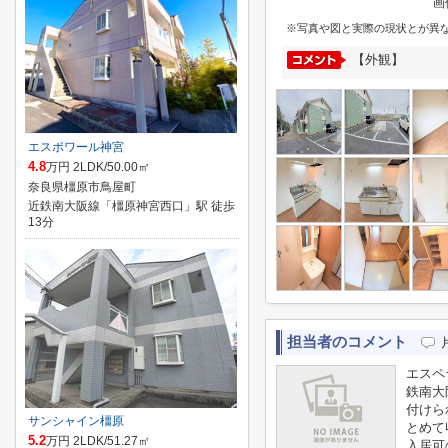
画
※写真や図と実際の現状とが異
【外観】
エスポワール神宮
4.8
万円 2LDK/50.00㎡
奈良県橿原市鳥屋町
近鉄南大阪線「橿原神宮西口」駅 徒歩
13分
担当者のコメント
エスペ
鉄南大
付けら
サンシャイン橿原
とめて
5.2
万円 2LDK/51.27㎡
入居可