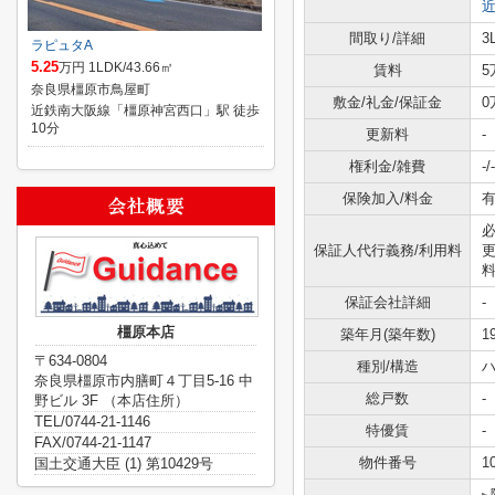
間取り/詳細
3
ラピュタA
5.25
万円 1LDK/43.66㎡
賃料
5
奈良県橿原市鳥屋町
敷金/礼金/保証金
0
近鉄南大阪線「橿原神宮西口」駅 徒歩
10分
更新料
-
権利金/雑費
-/-
保険加入/料金
有
必
保証人代行義務/利用料
更
料
保証会社詳細
-
橿原本店
築年月(築年数)
1
〒634-0804
種別/構造
ハ
奈良県橿原市内膳町４丁目5-16 中
総戸数
-
野ビル 3F （本店住所）
TEL/0744-21-1146
特優賃
-
FAX/0744-21-1147
物件番号
1
国土交通大臣 (1) 第10429号