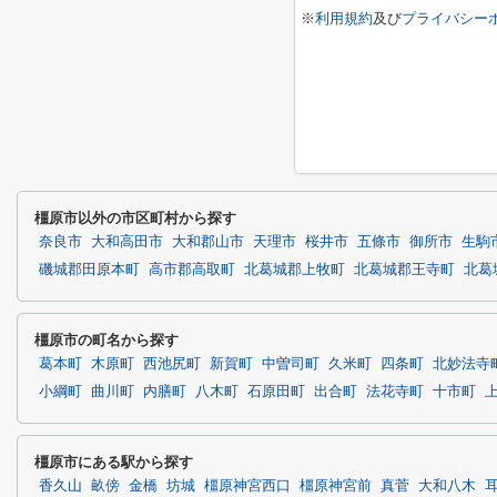
※
利用規約
及び
プライバシー
橿原市以外の市区町村から探す
奈良市
大和高田市
大和郡山市
天理市
桜井市
五條市
御所市
生駒
磯城郡田原本町
高市郡高取町
北葛城郡上牧町
北葛城郡王寺町
北葛
橿原市の町名から探す
葛本町
木原町
西池尻町
新賀町
中曽司町
久米町
四条町
北妙法寺
小綱町
曲川町
内膳町
八木町
石原田町
出合町
法花寺町
十市町
橿原市にある駅から探す
香久山
畝傍
金橋
坊城
橿原神宮西口
橿原神宮前
真菅
大和八木