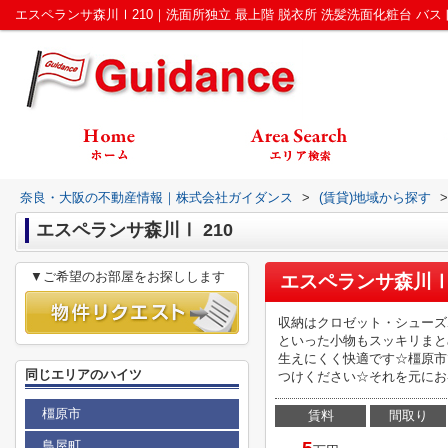
奈良・大阪の不動産情報｜株式会社ガイダンス
>
(賃貸)地域から探す
>
エスペランサ森川Ⅰ 210
▼ご希望のお部屋をお探しします
エスペランサ森川Ⅰ
収納はクロゼット・シューズ
といった小物もスッキリまと
生えにくく快適です☆橿原市
同じエリアのハイツ
つけください☆それを元にお客
橿原市
賃料
間取り
鳥屋町