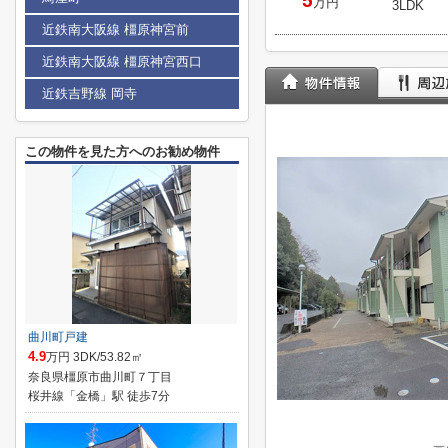
5
万円
3LDK
近鉄南大阪線 橿原神宮前
近鉄南大阪線 橿原神宮西口
近鉄吉野線 岡寺
この物件を見た方へのお勧め物件
曲川町戸建
4.9
万円 3DK/53.82㎡
奈良県橿原市曲川町７丁目
桜井線「金橋」駅 徒歩7分