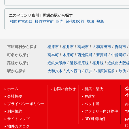
エスペランサ森川Ⅰ周辺の駅から探す
橿原神宮西口
橿原神宮前
岡寺
畝傍御陵前
坊城
飛鳥
市区町村から探す
橿原市
/
桜井市
/
葛城市
/
大和高田市
/
御所市
/
町名から探す
葛本町
/
木原町
/
西池尻町
/
新賀町
/
中曽司町
/
路線から探す
近鉄大阪線
/
近鉄橿原線
/
桜井線
/
近鉄南大阪
駅から探す
大和八木
/
八木西口
/
桜井
/
橿原神宮前
/
畝傍
/
ホーム
お問い合わせ
新築・築浅
会社概要
戸建て
プライバシーポリシー
ペット可
奈
利用規約
ファミリー向け物件
TE
サイトマップ
DIY可能物件
FA
C
物件カタログ