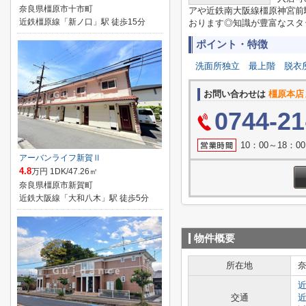
奈良県橿原市十市町
アや近鉄南大阪線橿原神宮前
近鉄橿原線「新ノ口」駅 徒歩15分
おります◎知識が豊富なスタッ
ポイント・特徴
洗面所独立
最上階
脱衣
お問い合わせは
橿原本店
0744-21
10：00～18：
アーバンライフ新賀Ⅱ
4.8
万円 1DK/47.26㎡
奈良県橿原市新賀町
近鉄大阪線「大和八木」駅 徒歩5分
物件概要
所在地
交通