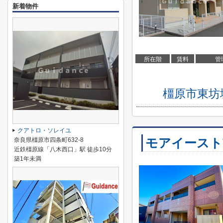
新着物件
所在階
賃料
管
橿原市東坊
クアトロ・ソレイユ
モアイースト
奈良県橿原市四条町632-8
近鉄橿原線「八木西口」駅 徒歩10分
築1年未満