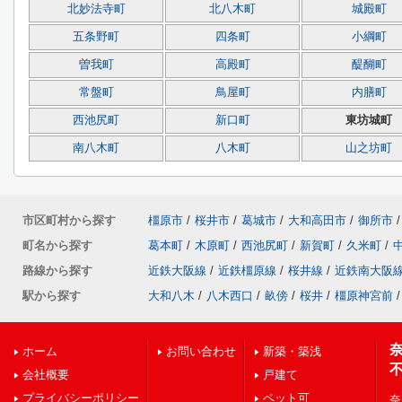
北妙法寺町
北八木町
城殿町
五条野町
四条町
小綱町
曽我町
高殿町
醍醐町
常盤町
鳥屋町
内膳町
西池尻町
新口町
東坊城町
南八木町
八木町
山之坊町
市区町村から探す
橿原市
/
桜井市
/
葛城市
/
大和高田市
/
御所市
/
町名から探す
葛本町
/
木原町
/
西池尻町
/
新賀町
/
久米町
/
路線から探す
近鉄大阪線
/
近鉄橿原線
/
桜井線
/
近鉄南大阪
駅から探す
大和八木
/
八木西口
/
畝傍
/
桜井
/
橿原神宮前
/
ホーム
お問い合わせ
新築・築浅
会社概要
戸建て
プライバシーポリシー
ペット可
奈