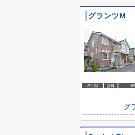
グランツM
所在階
賃料
管
グ