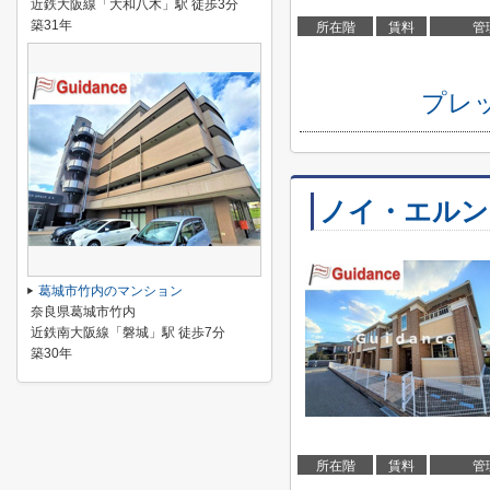
近鉄大阪線「大和八木」駅 徒歩3分
築31年
所在階
賃料
管
プレ
ノイ・エルン
葛城市竹内のマンション
奈良県葛城市竹内
近鉄南大阪線「磐城」駅 徒歩7分
築30年
所在階
賃料
管