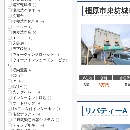
浴室乾燥機
(-)
橿原市東坊城
温水洗浄便座
(-)
洗面台
(-)
洗髪洗面化粧台
(-)
シャワー
(-)
独立洗面台
(-)
エアコン
(-)
床暖房
(-)
床下収納
(-)
ウォークインクロゼット
(-)
ウォークインシューズクロゼット
(-)
収納豊富
(-)
CS
(-)
所在階
賃料
管理費
BS
(-)
3
万円
3階
5,
CATV
(-)
光ファイバー
(-)
インターネット対応
(-)
オートロック
(-)
TVモニタ付インターホン
リバティーA
(-)
宅配ボックス
(-)
24時間緊急通報システム
(-)
ディンプルキー
(-)