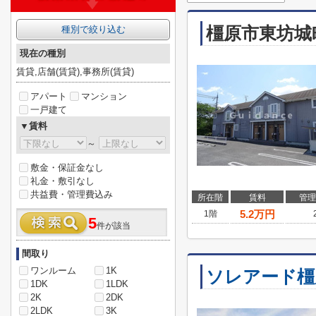
橿原市東坊城
種別で絞り込む
現在の種別
賃貸,店舗(賃貸),事務所(賃貸)
アパート
マンション
一戸建て
▼賃料
～
敷金・保証金なし
礼金・敷引なし
共益費・管理費込み
所在階
賃料
管理
5.2
万円
1階
5
件が該当
間取り
ワンルーム
1K
ソレアード橿
1DK
1LDK
2K
2DK
2LDK
3K