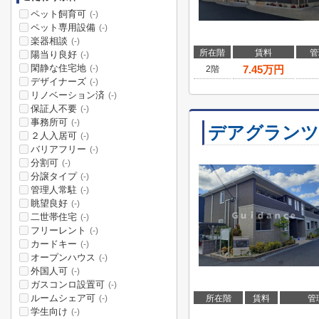
ペット飼育可
(-)
ペット専用設備
(-)
楽器相談
(-)
所在階
賃料
管
陽当り良好
(-)
閑静な住宅地
7.45
万円
(-)
2階
デザイナーズ
(-)
リノベーション済
(-)
保証人不要
(-)
事務所可
(-)
デアグランツ
２人入居可
(-)
バリアフリー
(-)
分割可
(-)
分譲タイプ
(-)
管理人常駐
(-)
眺望良好
(-)
二世帯住宅
(-)
フリーレント
(-)
カードキー
(-)
オープンハウス
(-)
外国人可
(-)
ガスコンロ設置可
(-)
ルームシェア可
所在階
賃料
管
(-)
学生向け
(-)