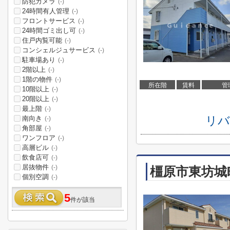
防犯カメラ
(-)
24時間有人管理
(-)
フロントサービス
(-)
24時間ゴミ出し可
(-)
住戸内覧可能
(-)
コンシェルジュサービス
(-)
駐車場あり
(-)
2階以上
(-)
1階の物件
(-)
所在階
賃料
管
10階以上
(-)
20階以上
(-)
最上階
(-)
リバ
南向き
(-)
角部屋
(-)
ワンフロア
(-)
高層ビル
(-)
飲食店可
(-)
居抜物件
(-)
橿原市東坊城
個別空調
(-)
5
件が該当