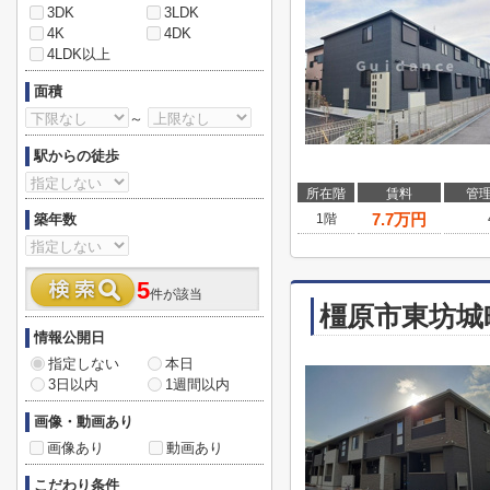
3DK
3LDK
4K
4DK
4LDK以上
面積
～
駅からの徒歩
所在階
賃料
管
7.7
万円
築年数
1階
5
件が該当
橿原市東坊城
情報公開日
指定しない
本日
3日以内
1週間以内
画像・動画あり
画像あり
動画あり
こだわり条件