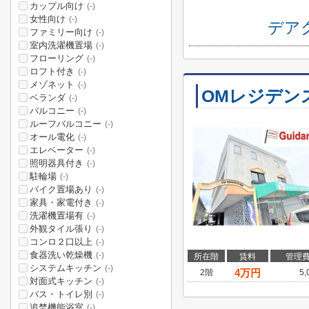
カップル向け
(-)
女性向け
(-)
デア
ファミリー向け
(-)
室内洗濯機置場
(-)
フローリング
(-)
ロフト付き
(-)
メゾネット
(-)
OMレジデン
ベランダ
(-)
バルコニー
(-)
ルーフバルコニー
(-)
オール電化
(-)
エレベーター
(-)
照明器具付き
(-)
駐輪場
(-)
バイク置場あり
(-)
家具・家電付き
(-)
洗濯機置場有
(-)
外観タイル張り
(-)
コンロ２口以上
(-)
食器洗い乾燥機
(-)
所在階
賃料
管理
システムキッチン
(-)
4
万円
2階
5
対面式キッチン
(-)
バス・トイレ別
(-)
追焚機能浴室
(-)