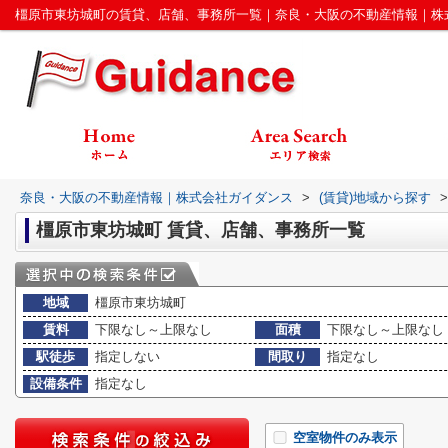
橿原市東坊城町の賃貸、店舗、事務所一覧｜奈良・大阪の不動産情報｜株
奈良・大阪の不動産情報｜株式会社ガイダンス
>
(賃貸)地域から探す
>
橿原市東坊城町 賃貸、店舗、事務所一覧
地域
橿原市東坊城町
賃料
下限なし～上限なし
面積
下限なし～上限なし
駅徒歩
指定しない
間取り
指定なし
設備条件
指定なし
空室物件のみ表示