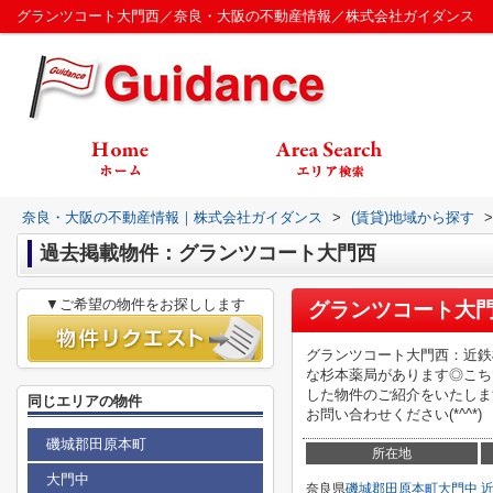
グランツコート大門西／奈良・大阪の不動産情報／株式会社ガイダンス
奈良・大阪の不動産情報｜株式会社ガイダンス
>
(賃貸)地域から探す
>
過去掲載物件：グランツコート大門西
▼ご希望の物件をお探しします
グランツコート大
グランツコート大門西：近鉄
な杉本薬局があります◎こち
した物件のご紹介をいたしま
同じエリアの物件
お問い合わせください(*^^*)
磯城郡田原本町
所在地
大門中
奈良県
磯城郡田原本町
大門中