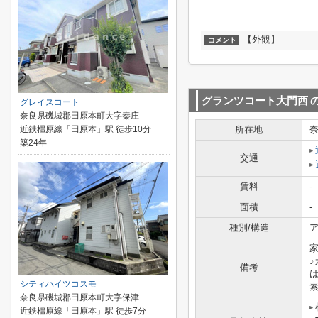
【外観】
コメント
グランツコート大門西
グレイスコート
奈良県磯城郡田原本町大字秦庄
近鉄橿原線「田原本」駅 徒歩10分
所在地
築24年
交通
賃料
-
面積
-
種別/構造
ア
備考
シティハイツコスモ
素
奈良県磯城郡田原本町大字保津
近鉄橿原線「田原本」駅 徒歩7分