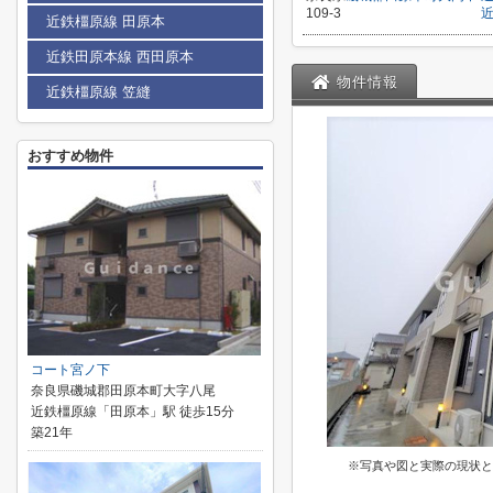
109-3
近鉄橿原線 田原本
近鉄田原本線 西田原本
物件情報
近鉄橿原線 笠縫
おすすめ物件
コート宮ノ下
奈良県磯城郡田原本町大字八尾
近鉄橿原線「田原本」駅 徒歩15分
築21年
※写真や図と実際の現状と