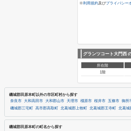
※
利用規約
及び
プライバシー
グランツコート大門西
所在階
1階
磯城郡田原本町以外の市区町村から探す
奈良市
大和高田市
大和郡山市
天理市
橿原市
桜井市
五條市
御所
磯城郡三宅町
高市郡高取町
北葛城郡上牧町
北葛城郡王寺町
北葛城
磯城郡田原本町の町名から探す