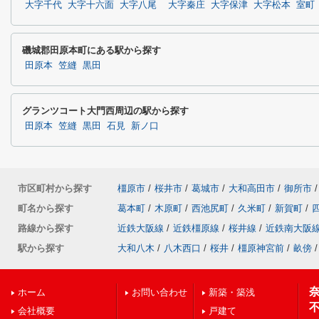
大字千代
大字十六面
大字八尾
大字秦庄
大字保津
大字松本
室町
磯城郡田原本町にある駅から探す
田原本
笠縫
黒田
グランツコート大門西周辺の駅から探す
田原本
笠縫
黒田
石見
新ノ口
市区町村から探す
橿原市
/
桜井市
/
葛城市
/
大和高田市
/
御所市
/
町名から探す
葛本町
/
木原町
/
西池尻町
/
久米町
/
新賀町
/
路線から探す
近鉄大阪線
/
近鉄橿原線
/
桜井線
/
近鉄南大阪
駅から探す
大和八木
/
八木西口
/
桜井
/
橿原神宮前
/
畝傍
/
ホーム
お問い合わせ
新築・築浅
会社概要
戸建て