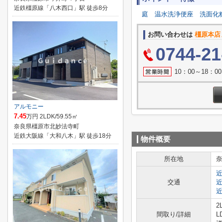
近鉄橿原線「八木西口」駅 徒歩8分
庭
温水洗浄便座
洗面化
お問い合わせは
橿原本店
0744-21
10：00～18：
アルモニー
7.45
万円 2LDK/59.55㎡
奈良県橿原市北妙法寺町
近鉄大阪線「大和八木」駅 徒歩18分
物件概要
所在地
交通
2
間取り/詳細
L