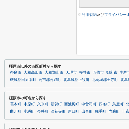
※
利用規約
及び
プライバシー
橿原市以外の市区町村から探す
奈良市
大和高田市
大和郡山市
天理市
桜井市
五條市
御所市
生駒
磯城郡田原本町
高市郡高取町
北葛城郡上牧町
北葛城郡王寺町
北葛
橿原市の町名から探す
葛本町
木原町
久米町
新賀町
西池尻町
中曽司町
四条町
鳥屋町
曲川町
小綱町
今井町
法花寺町
新口町
出合町
縄手町
内膳町
十