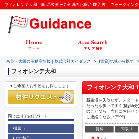
奈良・大阪の不動産情報｜株式会社ガイダンス
>
(賃貸)地域から探す
>
フィオレンテ大和
▼ご希望のお部屋をお探しします
フィオレンテ大和 
新生活を失敗せず、スタート
だったら歩いてすぐ(徒歩5
のことなら、当社にお任せく
同じエリアのアパート
ご連絡ください(#^^#)
橿原市
賃料
間取り
山之坊町