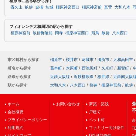
橿原市にある駅から探す
香久山
畝傍
金橋
坊城
橿原神宮西口
橿原神宮前
真菅
大和八木
フィオレンテ大和周辺の駅から探す
橿原神宮前
畝傍御陵前
岡寺
橿原神宮西口
飛鳥
畝傍
八木西口
市区町村から探す
橿原市
/
桜井市
/
葛城市
/
御所市
/
大和高田市
/
町名から探す
葛本町
/
木原町
/
西池尻町
/
久米町
/
新賀町
/
路線から探す
近鉄大阪線
/
近鉄橿原線
/
桜井線
/
近鉄南大阪
駅から探す
大和八木
/
八木西口
/
桜井
/
橿原神宮前
/
畝傍
/
ホーム
お問い合わせ
新築・築浅
会社概要
戸建て
プライバシーポリシー
ペット可
奈
利用規約
ファミリー向け物件
TE
サイトマップ
DIY可能物件