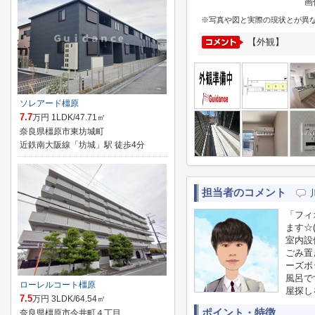
画
※写真や図と実際の現状とが異
【外観】
ソレアード橿原
7.7
万円 1LDK/47.71㎡
奈良県橿原市東坊城町
近鉄南大阪線「坊城」駅 徒歩4分
担当者のコメント
「フィ
ます☆
室内設
ごみ置
ーズボ
風呂で
ローレルコート橿原
屋探し
7.5
万円 3LDK/64.54㎡
ポイント・特徴
奈良県橿原市今井町４丁目