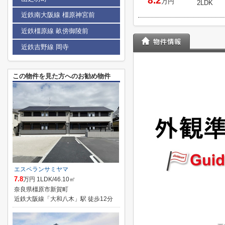
8.2
万円
2LDK
近鉄南大阪線 橿原神宮前
近鉄橿原線 畝傍御陵前
近鉄吉野線 岡寺
この物件を見た方へのお勧め物件
エスペランサミヤマ
7.8
万円 1LDK/46.10㎡
奈良県橿原市新賀町
近鉄大阪線「大和八木」駅 徒歩12分