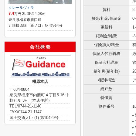
洋
クレールヴィラ
賃料
8
7.4
万円 2LDK/54.08㎡
敷金/礼金/保証金
0
奈良県橿原市新口町
近鉄橿原線「新ノ口」駅 徒歩4分
更新料
1
権利金/雑費
-/-
保険加入/料金
有
保証人代行義務
保証会社詳細
築年月(築年数)
2
種別/構造
ア
橿原本店
総戸数
-
〒634-0804
奈良県橿原市内膳町４丁目5-16 中
特優賃
-
野ビル 3F （本店住所）
TEL/0744-21-1146
物件番号
1
FAX/0744-21-1147
国土交通大臣 (1) 第10429号