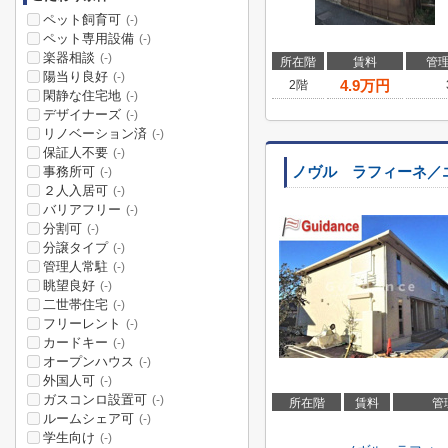
ペット飼育可
(-)
ペット専用設備
(-)
楽器相談
(-)
所在階
賃料
管
陽当り良好
(-)
4.9
万円
2階
閑静な住宅地
(-)
デザイナーズ
(-)
リノベーション済
(-)
保証人不要
(-)
事務所可
ノヴル ラフィーネ／
(-)
２人入居可
(-)
バリアフリー
(-)
分割可
(-)
分譲タイプ
(-)
管理人常駐
(-)
眺望良好
(-)
二世帯住宅
(-)
フリーレント
(-)
カードキー
(-)
オープンハウス
(-)
外国人可
(-)
ガスコンロ設置可
(-)
所在階
賃料
管
ルームシェア可
(-)
学生向け
(-)