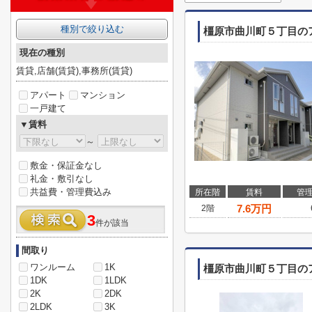
種別で絞り込む
橿原市曲川町５丁目の
現在の種別
賃貸,店舗(賃貸),事務所(賃貸)
アパート
マンション
一戸建て
▼賃料
～
敷金・保証金なし
礼金・敷引なし
共益費・管理費込み
所在階
賃料
管
7.6
万円
2階
3
件が該当
間取り
ワンルーム
1K
橿原市曲川町５丁目の
1DK
1LDK
2K
2DK
2LDK
3K