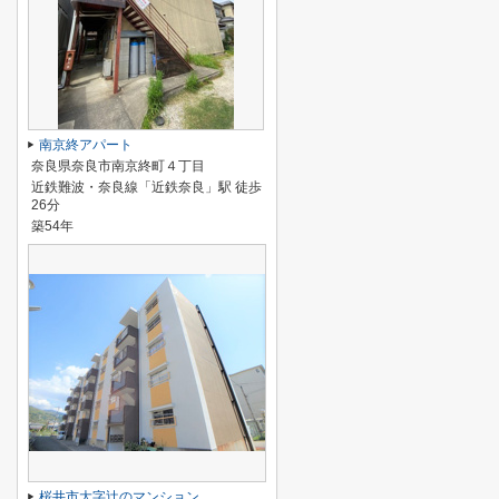
南京終アパート
奈良県奈良市南京終町４丁目
近鉄難波・奈良線「近鉄奈良」駅 徒歩
26分
築54年
桜井市大字辻のマンション