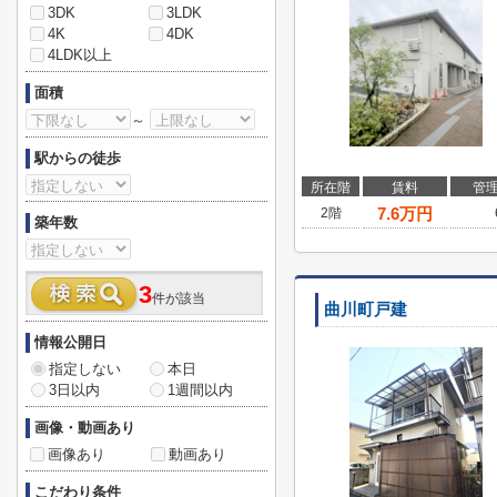
3DK
3LDK
4K
4DK
4LDK以上
面積
～
駅からの徒歩
所在階
賃料
管
7.6
万円
2階
築年数
3
件が該当
曲川町戸建
情報公開日
指定しない
本日
3日以内
1週間以内
画像・動画あり
画像あり
動画あり
こだわり条件