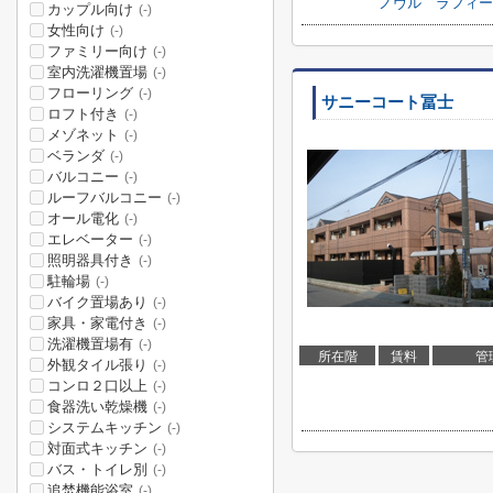
ノヴル ラフィー
カップル向け
(-)
女性向け
(-)
ファミリー向け
(-)
室内洗濯機置場
(-)
フローリング
(-)
サニーコート冨士
ロフト付き
(-)
メゾネット
(-)
ベランダ
(-)
バルコニー
(-)
ルーフバルコニー
(-)
オール電化
(-)
エレベーター
(-)
照明器具付き
(-)
駐輪場
(-)
バイク置場あり
(-)
家具・家電付き
(-)
洗濯機置場有
(-)
所在階
賃料
管
外観タイル張り
(-)
コンロ２口以上
(-)
食器洗い乾燥機
(-)
システムキッチン
(-)
対面式キッチン
(-)
バス・トイレ別
(-)
追焚機能浴室
(-)