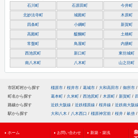
石川町
石原田町
今井町
北妙法寺町
城殿町
木原町
四条町
小綱町
新賀町
高殿町
醍醐町
土橋町
常盤町
鳥屋町
内膳町
西池尻町
新口町
東坊城町
南八木町
八木町
山之坊町
市区町村から探す
橿原市
/
桜井市
/
葛城市
/
大和高田市
/
御所市
/
町名から探す
葛本町
/
久米町
/
西池尻町
/
木原町
/
新賀町
/
路線から探す
近鉄大阪線
/
近鉄橿原線
/
桜井線
/
近鉄南大阪
駅から探す
大和八木
/
八木西口
/
橿原神宮前
/
桜井
/
畝傍
/
ホーム
お問い合わせ
新築・築浅