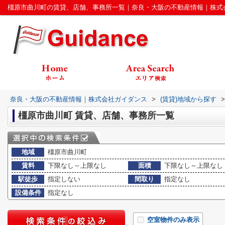
橿原市曲川町の賃貸、店舗、事務所一覧｜奈良・大阪の不動産情報｜株式
奈良・大阪の不動産情報｜株式会社ガイダンス
>
(賃貸)地域から探す
>
橿原市曲川町 賃貸、店舗、事務所一覧
地域
橿原市曲川町
賃料
下限なし～上限なし
面積
下限なし～上限なし
駅徒歩
指定しない
間取り
指定なし
設備条件
指定なし
空室物件のみ表示