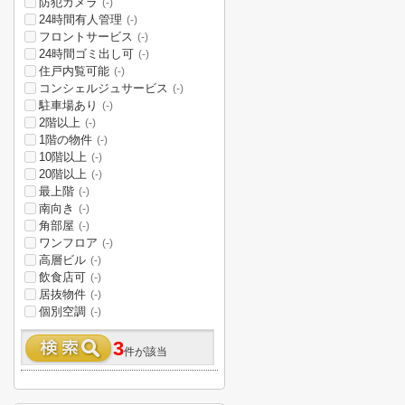
防犯カメラ
(-)
24時間有人管理
(-)
フロントサービス
(-)
24時間ゴミ出し可
(-)
住戸内覧可能
(-)
コンシェルジュサービス
(-)
駐車場あり
(-)
2階以上
(-)
1階の物件
(-)
10階以上
(-)
20階以上
(-)
最上階
(-)
南向き
(-)
角部屋
(-)
ワンフロア
(-)
高層ビル
(-)
飲食店可
(-)
居抜物件
(-)
個別空調
(-)
3
件が該当